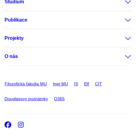
Studium
Publikace
Projekty
O nás
Filozofická fakulta MU
Inet MU
IS
Elf
CIT
Douglasovy poznámky
O365
Facebook
Instagram