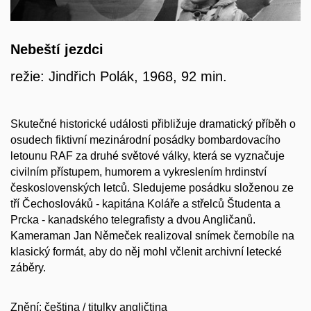
Nebeští jezdci
režie: Jindřich Polák, 1968, 92 min.
Skutečné historické události přibližuje dramatický příběh o
osudech fiktivní mezinárodní posádky bombardovacího
letounu RAF za druhé světové války, která se vyznačuje
civilním přístupem, humorem a vykreslením hrdinství
československých letců. Sledujeme posádku složenou ze
tří Čechoslováků - kapitána Koláře a střelců Študenta a
Prcka - kanadského telegrafisty a dvou Angličanů.
Kameraman Jan Němeček realizoval snímek černobíle na
klasický formát, aby do něj mohl včlenit archivní letecké
záběry.
Znění: čeština / titulky angličtina