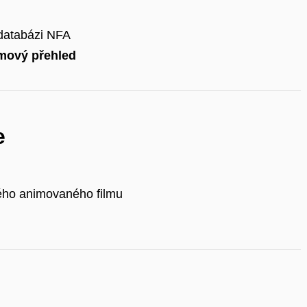
 databázi NFA
lmový přehled
e
kého animovaného filmu