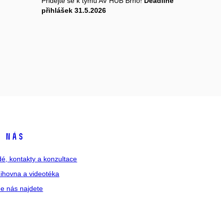
Přidejte se k týmu AV HUB Brno!
Deadline
přihlášek 31.5.2026
 nás
dé, kontakty a konzultace
ihovna a videotéka
e nás najdete