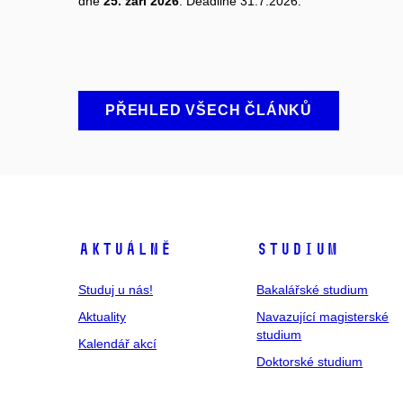
dne
25. září 2026
. Deadline 31.7.2026.
PŘEHLED VŠECH ČLÁNKŮ
Aktuálně
Studium
Studuj u nás!
Bakalářské studium
Aktuality
Navazující magisterské
studium
Kalendář akcí
Doktorské studium