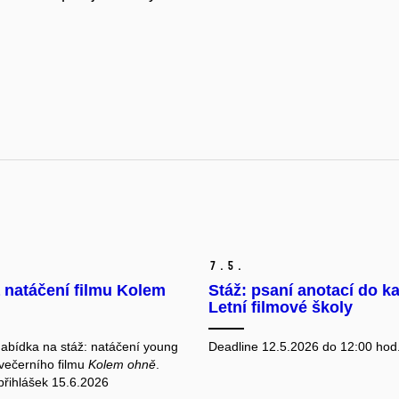
7.
5.
 natáčení filmu Kolem
Stáž: psaní anotací do k
Letní filmové školy
nabídka na stáž: natáčení young
Deadline 12.5.2026 do 12:00 hod
evečerního filmu
Kolem ohně
.
přihlášek 15.6.2026