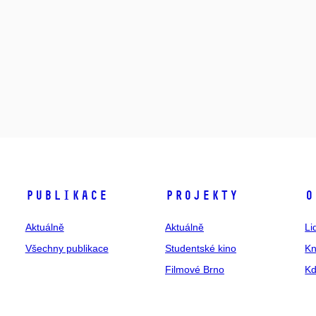
Publikace
Projekty
O
Aktuálně
Aktuálně
Li
Všechny publikace
Studentské kino
Kn
Filmové Brno
Kd