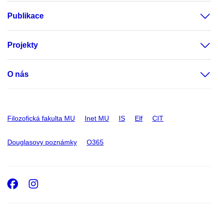
Publikace
Projekty
O nás
Filozofická fakulta MU
Inet MU
IS
Elf
CIT
Douglasovy poznámky
O365
Facebook
Instagram