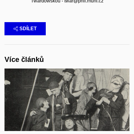
Twardowskou - twar@phil.muni.cz
SDÍLET
Více článků