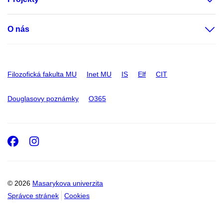
O nás
Filozofická fakulta MU
Inet MU
IS
Elf
CIT
Douglasovy poznámky
O365
Facebook
Instagram
© 2026
Masarykova univerzita
Správce stránek
Cookies