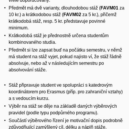
vřele doporučovaný.
Předmět má dvě varianty, dlouhodobou stáž (
FAVM01
za
10 kr.) a krátkodobou stáž (
FAVM02
za 5 kr.), přičemž
krátkodobá stáž, resp. 5 kr. představuje povinné
minimum.
Krátkodobá stáž je přednostně určena studentům
kombinovaného studia.
Předmět si lze zapsat buď na počátku semestru, v němž
má student na stáž vyjet, pokud najisto ví, že stáž řádně
absolvuje, nebo až v následujícím semestru po
absolvování stáže.
Stáž připravuje student ve spolupráci s katedrovým
koordinátorem pro Erasmus (příp. pro zahraniční vztahy)
a s vedoucím kurzu.
Výběr na stáž se děje na základě daných výběrových
pravidel (podle typu podpůrného programu).
Součástí výběrového řízení je motivační dopis podrobně
zdůvodňující zamýšlený cíl, délku a náplň stáže.