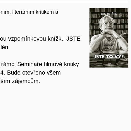
ím, literárním kritikem a
ovou vzpomínkovou knížku JSTE
lén.
rámci Semináře filmové kritiky
C34. Bude otevřeno všem
alším zájemcům.