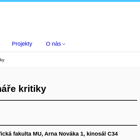
Projekty
O nás
iky
ře kritiky
ofická fakulta MU, Arna Nováka 1, kinosál C34