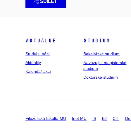
SDÍLET
Aktuálně
Studium
Studuj u nás!
Bakalářské studium
Aktuality
Navazující magisterské
studium
Kalendář akcí
Doktorské studium
Filozofická fakulta MU
Inet MU
IS
Elf
CIT
Do