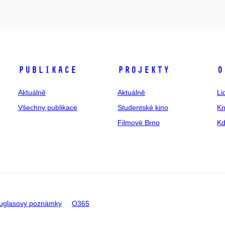
Publikace
Projekty
O
Aktuálně
Aktuálně
Li
Všechny publikace
Studentské kino
Kn
Filmové Brno
Kd
uglasovy poznámky
O365