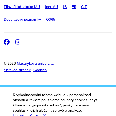
Filozofická fakulta MU
Inet MU
IS
Elf
CIT
Douglasovy poznámky
O365
Facebook
Instagram
© 2026
Masarykova univerzita
Správce stránek
Cookies
K vyhodnocování tohoto webu a k personalizaci
obsahu a reklam používáme soubory cookies. Když
klikněte na „přijmout cookies", poskytnete nám
souhlas k jejich uložení, správě a analýze.
Upravit možnosti