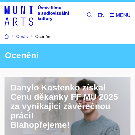
EN
O nás
Ocenění
Ocenění
Danylo Kostenko získal
Cenu děkanky FF MU 2025
za vynikající závěrečnou
práci!
Blahopřejeme!