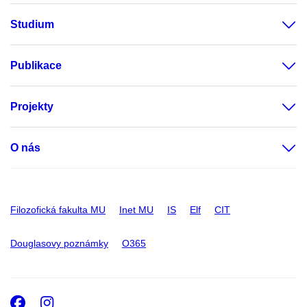
Studium
Publikace
Projekty
O nás
Filozofická fakulta MU
Inet MU
IS
Elf
CIT
Douglasovy poznámky
O365
Facebook
Instagram