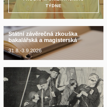
TÝDNE
Státní závěrečná zkouška
bakalářská a magisterská
31.8.-3.9.2026