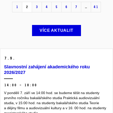
1
2
3
4
5
6
7
…
41
VÍCE AKTUALIT
7.
9.
Slavnostní zahájení akademického roku
2026/2027
14:00 – 18:00
V pondělí 7. září ve 14:00 hod. se budeme těšit na studenty
prvního ročníku bakalářského studia Praktická audiovizuální
studia, v 15:00 hod. na studenty bakalářského studia Teorie
a dějiny filmu a audiovizuální kultury a v 16: 00 hod. na studenty
magisterského studia.