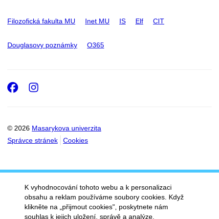
Filozofická fakulta MU
Inet MU
IS
Elf
CIT
Douglasovy poznámky
O365
Facebook
Instagram
© 2026
Masarykova univerzita
Správce stránek
Cookies
K vyhodnocování tohoto webu a k personalizaci
obsahu a reklam používáme soubory cookies. Když
klikněte na „přijmout cookies", poskytnete nám
souhlas k jejich uložení, správě a analýze.