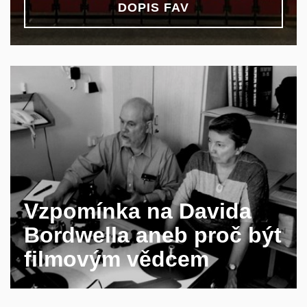
DOPIS FAV
Vzpomínka na Davida
Bordwella aneb proč být
filmovým vědcem